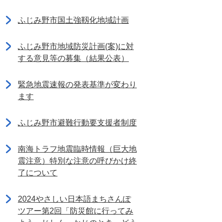
ふじみ野市国土強靱化地域計画
ふじみ野市地域防災計画(案)に対
する意見等の募集（結果公表）
緊急地震速報の発表基準が変わり
ます
ふじみ野市避難行動要支援者制度
南海トラフ地震臨時情報（巨大地
震注意）特別な注意の呼びかけ終
了について
2024やさしい日本語まちさんぽ
ツアー第2回「防災館に行ってみ