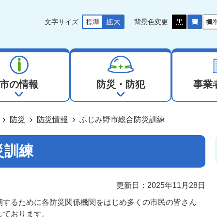
文字サイズ
背景色変更
市の情報
防災・防犯
事業
防災
防災情報
ふじみ野市総合防災訓練
災訓練
更新日：2025年11月28日
期するために各防災関係機関をはじめ多くの市民の皆さん
しております。