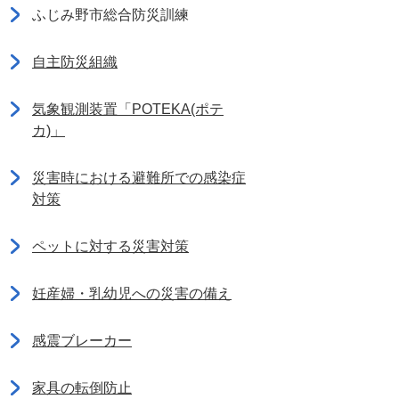
ふじみ野市総合防災訓練
自主防災組織
気象観測装置「POTEKA(ポテ
カ)」
災害時における避難所での感染症
対策
ペットに対する災害対策
妊産婦・乳幼児への災害の備え
感震ブレーカー
家具の転倒防止