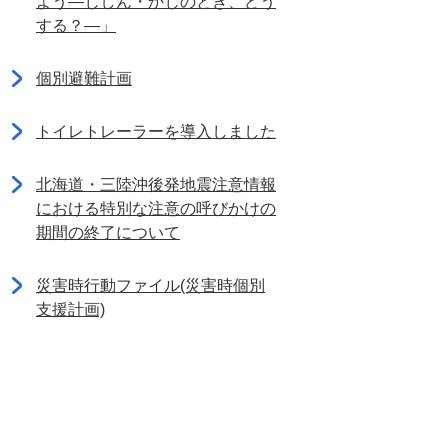
よう―じしん・かじのとき、どう
する？―」
個別避難計画
トイレトレーラーを導入しました
北海道・三陸沖後発地震注意情報
における特別な注意の呼びかけの
期間の終了について
災害時行動ファイル(災害時個別
支援計画)