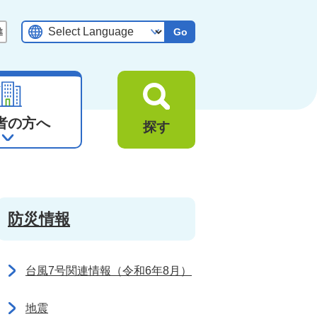
Go
者の方へ
探す
防災情報
台風7号関連情報（令和6年8月）
地震