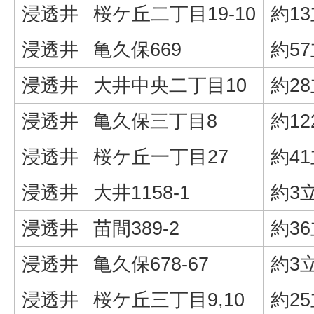
浸透井
桜ケ丘二丁目19-10
約1
浸透井
亀久保669
約5
浸透井
大井中央二丁目10
約2
浸透井
亀久保三丁目8
約1
浸透井
桜ケ丘一丁目27
約4
浸透井
大井1158-1
約3
浸透井
苗間389-2
約3
浸透井
亀久保678-67
約3
浸透井
桜ケ丘三丁目9,10
約2