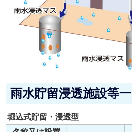
雨水貯留浸透施設等一
堀込式貯留・浸透型
名称又は設置