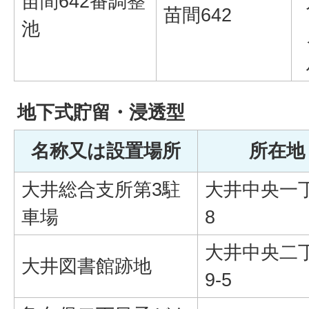
苗間642番調整
苗間642
池
地下式貯留・浸透型
名称又は設置場所
所在地
大井総合支所第3駐
大井中央一
車場
8
大井中央二
大井図書館跡地
9-5