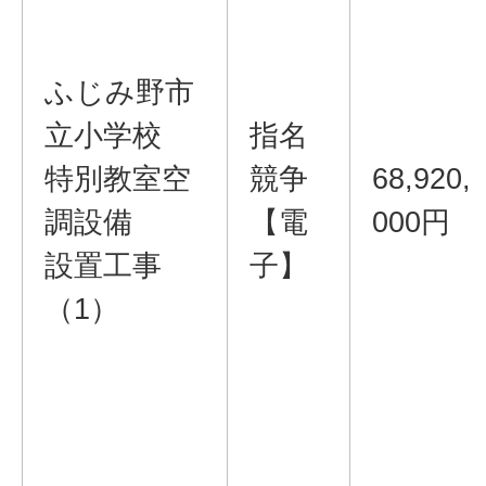
ふじみ野市
立小学校
指名
特別教室空
競争
68,920,
調設備
【電
000円
設置工事
子】
（1）