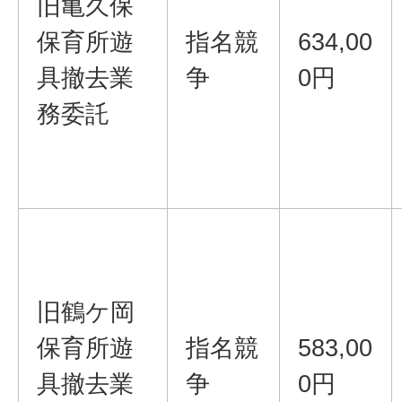
旧亀久保
保育所遊
指名競
634,00
具撤去業
争
0円
務委託
旧鶴ケ岡
保育所遊
指名競
583,00
具撤去業
争
0円