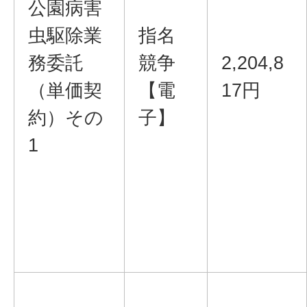
公園病害
虫駆除業
指名
務委託
競争
2,204,8
（単価契
【電
17円
約）その
子】
1