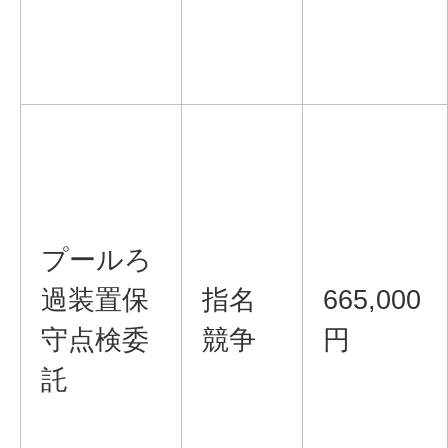
プールろ
過装置保
指名
665,000
守点検委
競争
円
託