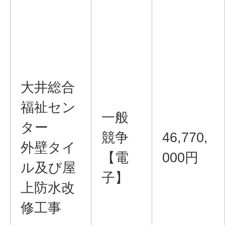
大井総合
福祉セン
一般
ター
競争
46,770,
外壁タイ
【電
000円
ル及び屋
子】
上防水改
修工事