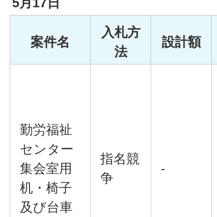
5月17日
入札方
案件名
設計額
法
勤労福祉
センター
指名競
集会室用
-
争
机・椅子
及び台車