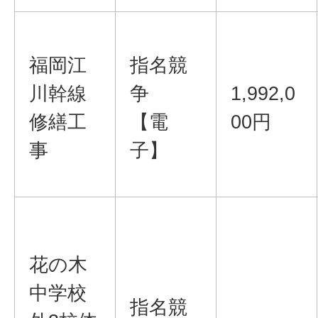
福岡江
指名競
川幹線
争
1,992,0
修繕工
【電
00円
事
子】
花の木
中学校
指名競