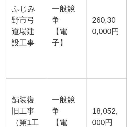
ふじみ
一般競
野市弓
争
260,30
道場建
【電
0,000円
設工事
子】
舗装復
一般競
旧工事
争
18,052,
（第1工
【電
000円