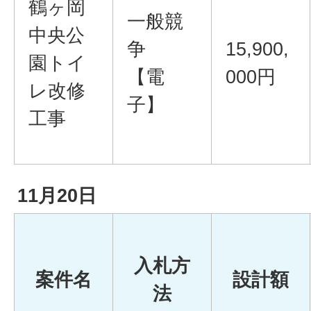
鶴ヶ岡
一般競
中央公
争
15,900,
園トイ
【電
000円
レ改修
子】
工事
11月20日
入札方
案件名
設計額
法