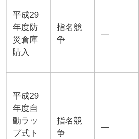
平成29
年度防
指名競
―
災倉庫
争
購入
平成29
年度自
動ラッ
指名競
―
プ式ト
争