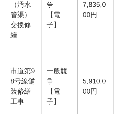
（汚水
争
7,835,0
管渠）
【電
00円
交換修
子】
繕
市道第9
一般競
8号線舗
争
5,910,0
装修繕
【電
00円
工事
子】