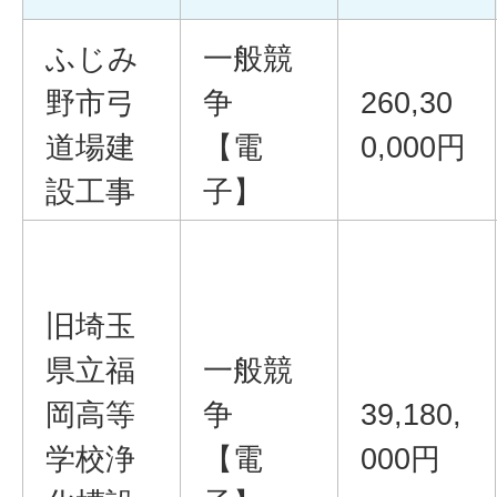
ふじみ
一般競
野市弓
争
260,30
道場建
【電
0,000円
設工事
子】
旧埼玉
県立福
一般競
岡高等
争
39,180,
学校浄
【電
000円