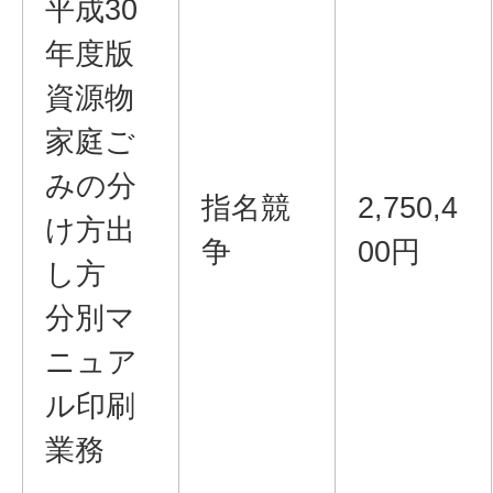
平成30
年度版
資源物
家庭ご
みの分
指名競
2,750,4
け方出
争
00円
し方
分別マ
ニュア
ル印刷
業務