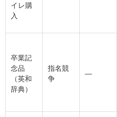
イレ購
入
卒業記
念品
指名競
―
（英和
争
辞典）