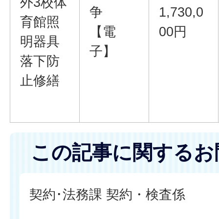
外3校体
争
1,730,0
育館照
【電
00円
明器具
子】
落下防
止修繕
この記事に関するお
契約･法務課 契約・検査係