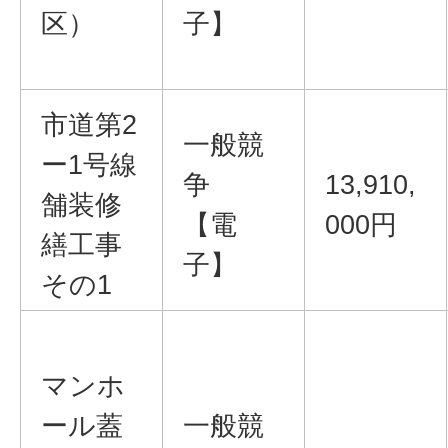
区）
子】
市道第2
一般競
ー1号線
争
13,910,
舗装修
【電
000円
繕工事
子】
その1
マンホ
ール蓋
一般競