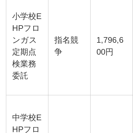
小学校E
HPフロ
ンガス
指名競
1,796,6
定期点
争
00円
検業務
委託
中学校E
HPフロ