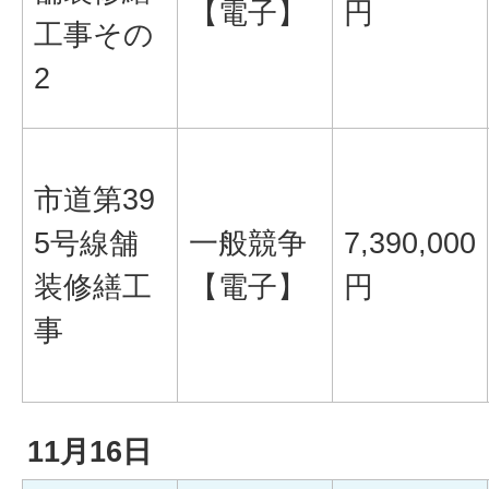
【電子】
円
工事その
2
市道第39
5号線舗
一般競争
7,390,000
装修繕工
【電子】
円
事
11月16日