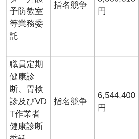
指名競争
予防教室
円
等業務委
託
職員定期
健康診
断、胃検
6,544,400
診及びVD
指名競争
円
T作業者
健康診断
委託