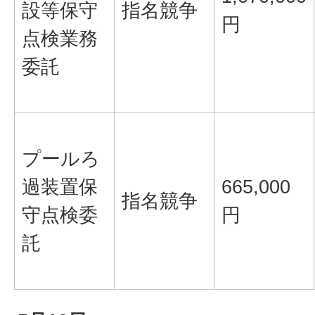
設等保守
指名競争
円
点検業務
委託
プールろ
過装置保
665,000
指名競争
守点検委
円
託