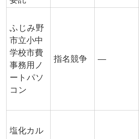
ふじみ野
市立小中
学校市費
指名競争
―
事務用ノ
ートパソ
コン
塩化カル