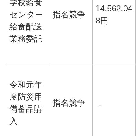
学校給食
14,562,04
センター
指名競争
8円
給食配送
業務委託
令和元年
度防災用
指名競争
-
備蓄品購
入