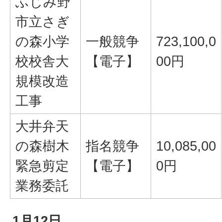
ふじみ野
市立さぎ
の森小学
一般競争
723,100,0
校校舎大
【電子】
00円
規模改造
工事
大井弁天
の森樹木
指名競争
10,085,00
緊急剪定
【電子】
0円
業務委託
1月12日