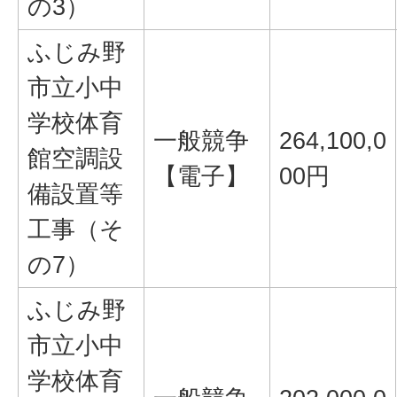
の3）
ふじみ野
市立小中
学校体育
一般競争
264,100,0
館空調設
【電子】
00円
備設置等
工事（そ
の7）
ふじみ野
市立小中
学校体育