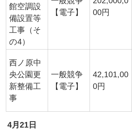
一般競争
202,000,0
館空調設
【電子】
00円
備設置等
工事（そ
の4）
西ノ原中
央公園更
一般競争
42,101,00
新整備工
【電子】
0円
事
4月21日