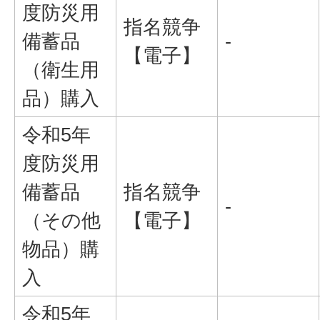
度防災用
指名競争
備蓄品
-
【電子】
（衛生用
品）購入
令和5年
度防災用
備蓄品
指名競争
-
（その他
【電子】
物品）購
入
令和5年