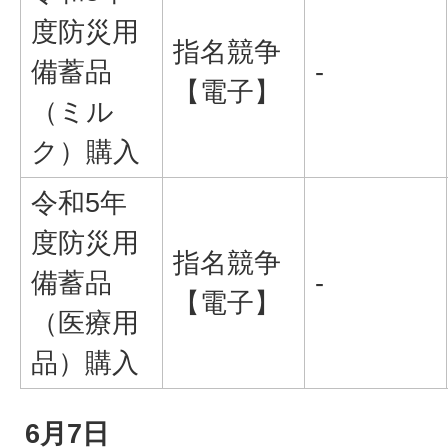
度防災用
指名競争
備蓄品
-
【電子】
（ミル
ク）購入
令和5年
度防災用
指名競争
備蓄品
-
【電子】
（医療用
品）購入
6月7日