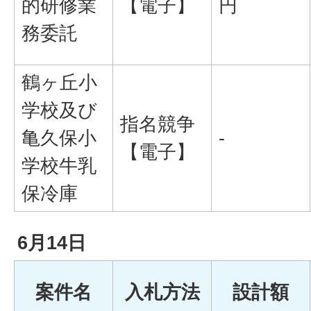
的研修業
【電子】
円
務委託
鶴ヶ丘小
学校及び
指名競争
亀久保小
-
【電子】
学校牛乳
保冷庫
6月14日
案件名
入札方法
設計額