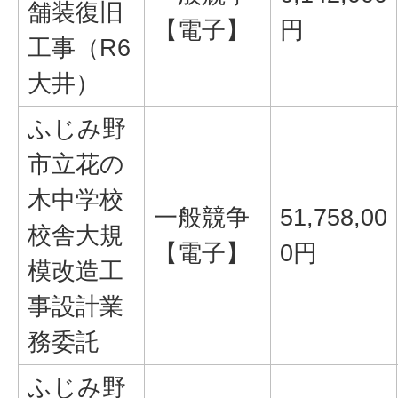
舗装復旧
【電子】
円
工事（R6
大井）
ふじみ野
市立花の
木中学校
一般競争
51,758,00
校舎大規
【電子】
0円
模改造工
事設計業
務委託
ふじみ野