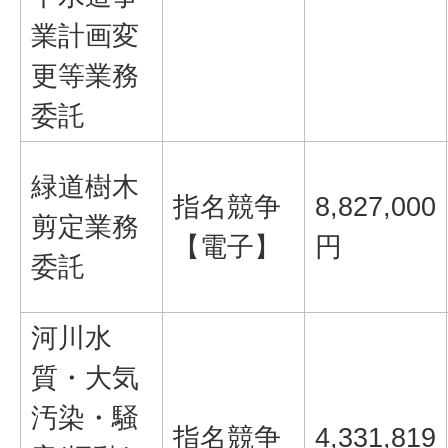
業計画変
更等業務
委託
緑道樹木
指名競争
8,827,000
剪定業務
【電子】
円
委託
河川水
質・大気
汚染・騒
指名競争
4,331,819