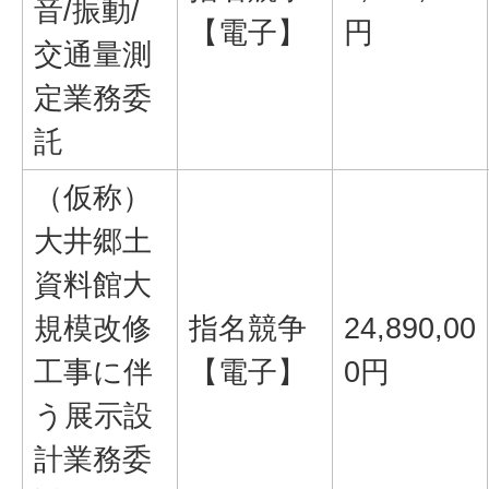
音/振動/
【電子】
円
交通量測
定業務委
託
（仮称）
大井郷土
資料館大
規模改修
指名競争
24,890,00
工事に伴
【電子】
0円
う展示設
計業務委