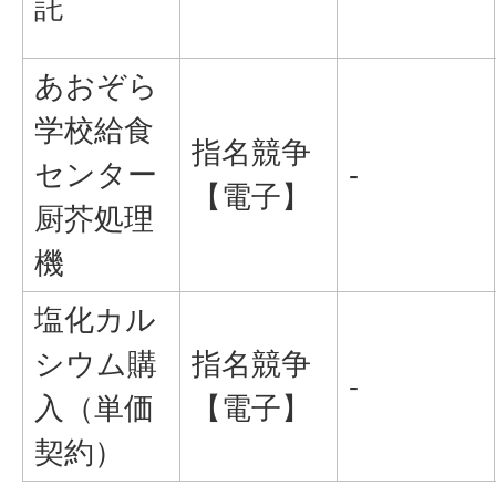
託
あおぞら
学校給食
指名競争
センター
-
【電子】
厨芥処理
機
塩化カル
シウム購
指名競争
-
入（単価
【電子】
契約）