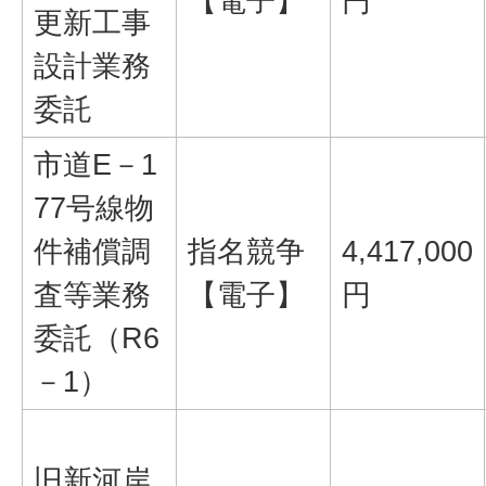
【電子】
円
更新工事
設計業務
委託
市道E－1
77号線物
件補償調
指名競争
4,417,000
査等業務
【電子】
円
委託（R6
－1）
旧新河岸