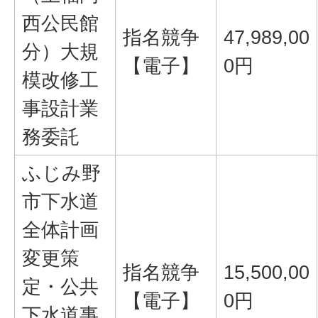
西公民館
指名競争
47,989,00
分）大規
【電子】
0円
模改修工
事設計業
務委託
ふじみ野
市下水道
全体計画
変更策
指名競争
15,500,00
定・公共
【電子】
0円
下水道事