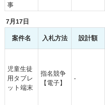
事
7月17日
案件名
入札方法
設計額
児童生徒
指名競争
用タブレ
-
【電子】
ット端末