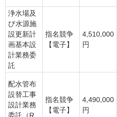
浄水場及
び水源施
設更新計
指名競争
4,510,000
画基本設
【電子】
円
計業務委
託
配水管布
設替工事
指名競争
4,490,000
設計業務
【電子】
円
委託（R