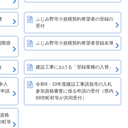
簿
ふじみ野市小規模契約希望者の登録の
受付
制限措
ふじみ野市小規模契約希望者登録名簿
施
建設工事における「登録業種の入替」
争入
令和9・10年度建設工事請負等の入札
回申請
参加資格審査に係る申請の受付（県内
69市町村等が共同受付）
加資格
市町等