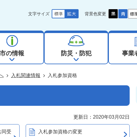
文字サイズ
背景色変更
市の情報
防災・防犯
事業
へ
入札関連情報
入札参加資格
更新日：2020年03月02日
共同受
入札参加資格の変更