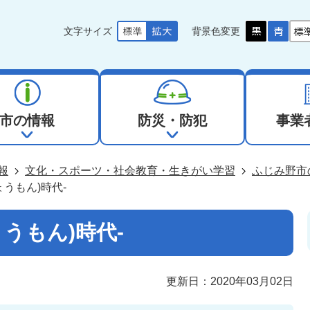
文字サイズ
背景色変更
市の情報
防災・防犯
事業
報
文化・スポーツ・社会教育・生きがい学習
ふじみ野市
ょうもん)時代-
ょうもん)時代-
更新日：2020年03月02日