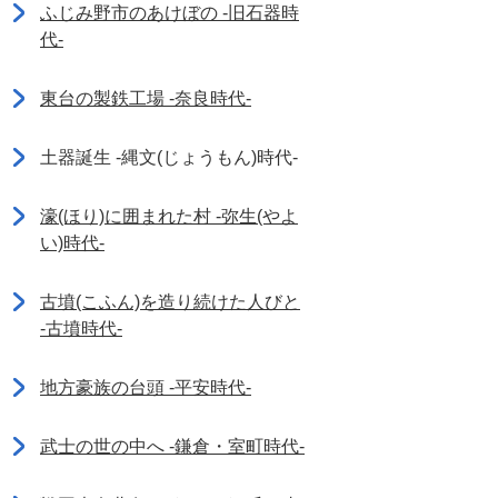
ふじみ野市のあけぼの -旧石器時
代-
東台の製鉄工場 -奈良時代-
土器誕生 -縄文(じょうもん)時代-
濠(ほり)に囲まれた村 -弥生(やよ
い)時代-
古墳(こふん)を造り続けた人びと
-古墳時代-
地方豪族の台頭 -平安時代-
武士の世の中へ -鎌倉・室町時代-