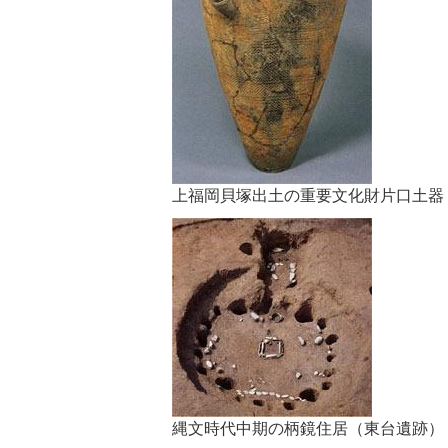
上福岡貝塚出土の重要文化財片口土器
縄文時代中期の柄鏡住居（東台遺跡）