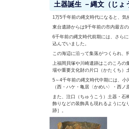
土器誕生 －縄文（じょ
1万5千年前の縄文時代になると、
東台遺跡からは9千年前の市内最古
6千年前の縄文時代前期には、さら
込んでいました。
この海辺に沿って集落がつくられ、
上福岡貝塚や川崎遺跡はこのころの
場や重要文化財の片口（かたくち）
5～4千年前の縄文時代中期には、
（西・ハケ・亀居〈かめい〉・西ノ
また、注口（ちゅうこう）土器・石
飾りなどの装飾具も現れるようにな
跡］。