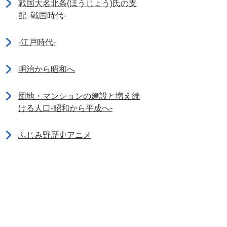
戦国大名北条(ほうじょう)氏の支
配 -戦国時代-
-江戸時代-
明治から昭和へ
団地・マンションの建設と増え続
ける人口-昭和から平成へ-
ふじみ野歴史アニメ