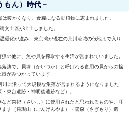
うもん）時代－
気候は暖かくなり、食糧になる動植物に恵まれました。
の縄文土器が出土しました。
に温暖化が進み、東京湾が現在の荒川流域の低地まで入り
狩猟の他に、魚や貝を採取する生活が営まれていました。
集落跡で、貝塚（かいづか）と呼ばれる食用の貝がらの捨
土器がみつかっています。
小河川に沿って大規模な集落が営まれるようになりました
原・東台遺跡・神明後遺跡など）。
棒など祭祀（さいし）に使用されたと思われるものや、耳
ります［権現山（ごんげんやま）・鷺森（さぎもり）遺