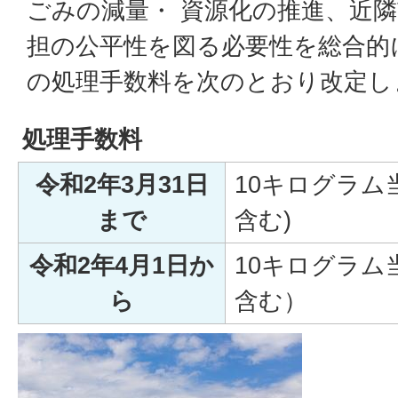
ごみの減量・ 資源化の推進、近
担の公平性を図る必要性を総合的
の処理手数料を次のとおり改定し
処理手数料
令和2年3月31日
10キログラム当
まで
含む)
令和2年4月1日か
10キログラム当
ら
含む）