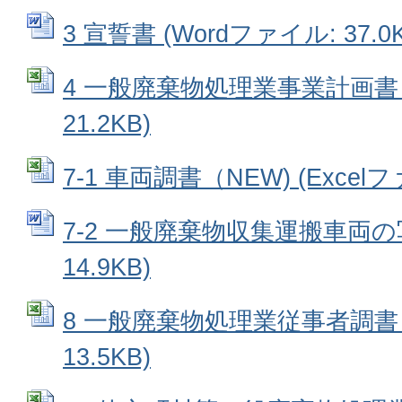
3 宣誓書 (Wordファイル: 37.0K
4 一般廃棄物処理業事業計画書 (
21.2KB)
7-1 車両調書（NEW) (Excelファ
7-2 一般廃棄物収集運搬車両の写
14.9KB)
8 一般廃棄物処理業従事者調書 (
13.5KB)