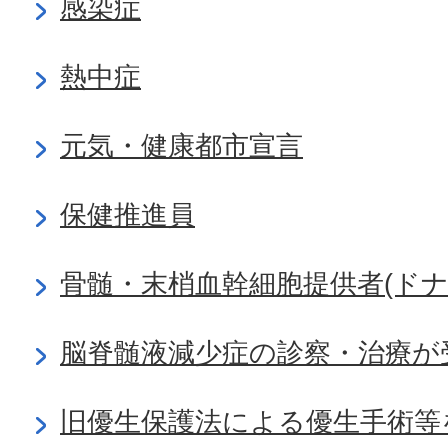
感染症
熱中症
元気・健康都市宣言
保健推進員
骨髄・末梢血幹細胞提供者(ドナ
脳脊髄液減少症の診察・治療が
旧優生保護法による優生手術等