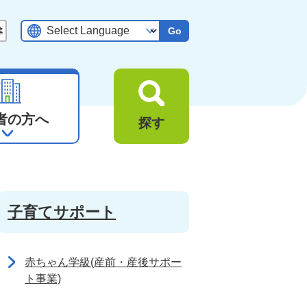
Go
者の方へ
探す
子育てサポート
赤ちゃん学級(産前・産後サポー
ト事業)