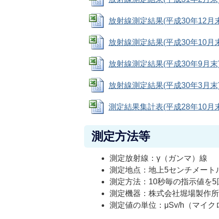
放射線測定結果(平成30年12月末) (
放射線測定結果(平成30年10月末) (
放射線測定結果(平成30年9月末) (E
放射線測定結果(平成30年3月末) (E
測定結果集計表(平成28年10月末) (
測定方法等
測定放射線：γ（ガンマ）線
測定地点：地上5センチメート
測定方法：10秒毎の指示値を5
測定機器：株式会社堀場製作所 Ra
測定値の単位：μSv/h（マイ