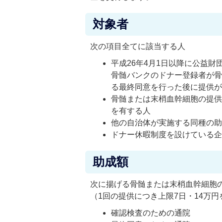
対象者
次の項目全てに該当する人
平成26年4月1日以降に公益
骨髄バンクのドナー登録者が
る最終同意を行った後に提供
骨髄または末梢血幹細胞の提
を有する人
他の自治体が実施する同種の
ドナー休暇制度を設けている
助成額
次に揚げる骨髄または末梢血幹細胞の
（1回の提供につき上限7日・14万
確認検査のための通院