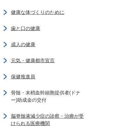
健康な体づくりのために
歯と口の健康
成人の健康
元気・健康都市宣言
保健推進員
骨髄・末梢血幹細胞提供者(ドナ
ー)助成金の交付
脳脊髄液減少症の診察・治療が受
けられる医療機関