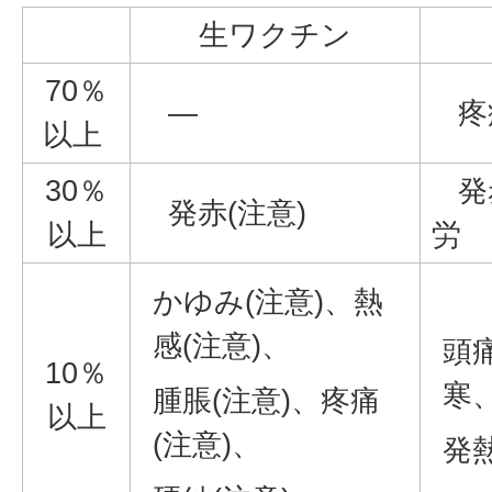
生ワクチン
70％
―
疼痛
以上
30％
発赤
発赤(注意)
以上
労
かゆみ(注意)、熱
感(注意)、
頭
10％
寒
腫脹(注意)、疼痛
以上
(注意)、
発