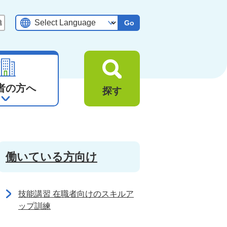
Go
者の方へ
探す
働いている方向け
技能講習 在職者向けのスキルア
ップ訓練