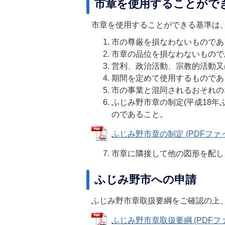
市章を使用することがで
市章を使用することができる基準は
市の尊厳を損なわないものであ
市章の品位を損なわないもので
営利、政治活動、宗教的活動又
期間を定めて使用するものであ
市の事業と混同されるおそれの
ふじみ野市章の制定(平成18年
のであること。
ふじみ野市章の制定 (PDFファイル:
市章に隣接して他の図形を配し
ふじみ野市への申請
ふじみ野市章取扱要綱をご確認の上
ふじみ野市章取扱要綱 (PDFファイル