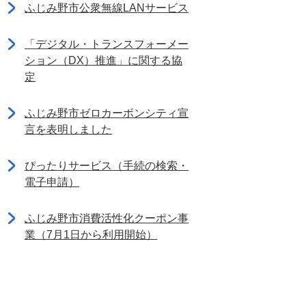
ふじみ野市公衆無線LANサービス
「デジタル・トランスフォーメー
ション（DX）推進」に関する協
定
ふじみ野市ゼロカーボンシティ宣
言を表明しました
ぴったりサービス（手続の検索・
電子申請）
ふじみ野市消費活性化クーポン事
業（7月1日から利用開始）