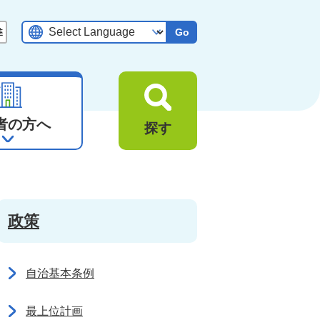
Go
者の方へ
探す
政策
自治基本条例
最上位計画