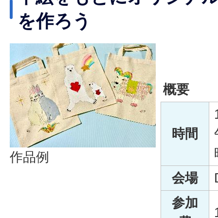
を作ろう
概要
時間
作品例
会場
参加