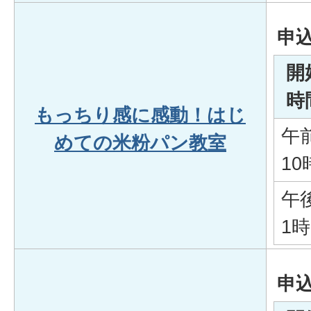
申
開
時
もっちり感に感動！はじ
午
めての米粉パン教室
10
午
1時
申