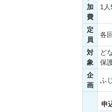
加
1人
費
定
各回
員
対
ど
象
保
企
ふ
画
申