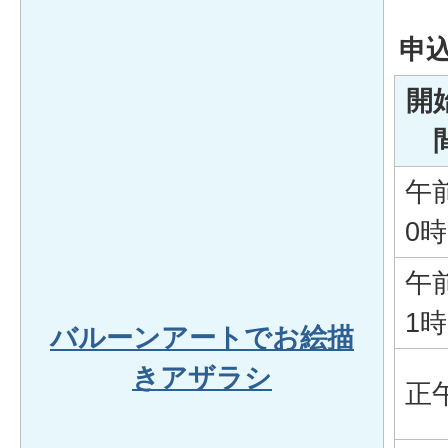
申
開
午
0時
午
1時
バルーンアートでお絵描
きアザラシ
正