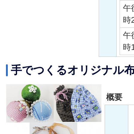
午
時
午
時
手でつくるオリジナル
概要