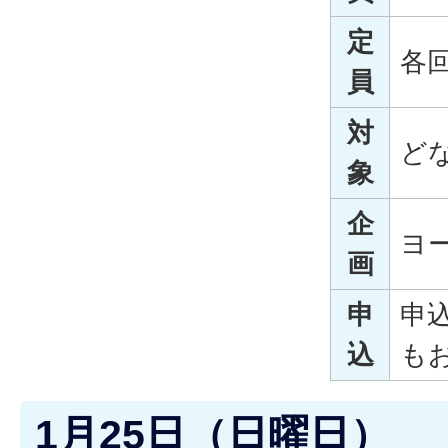
定
各回
員
対
ど
象
企
ヨ
画
申
申
込
も
1月25日（日曜日）