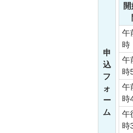
開
午
時
申
午
込
時
フ
午
ォ
時
ー
ム
午
時