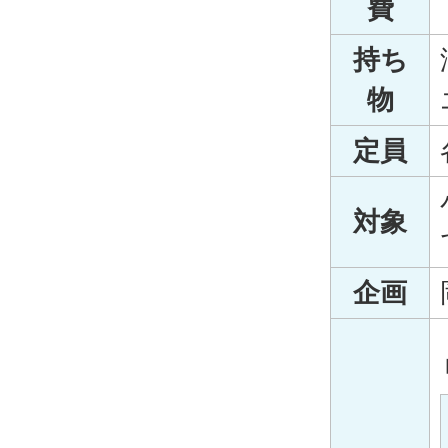
費
持ち
物
定員
対象
企画