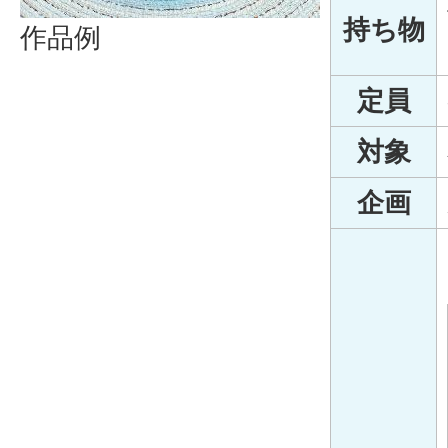
持ち物
作品例
定員
対象
企画