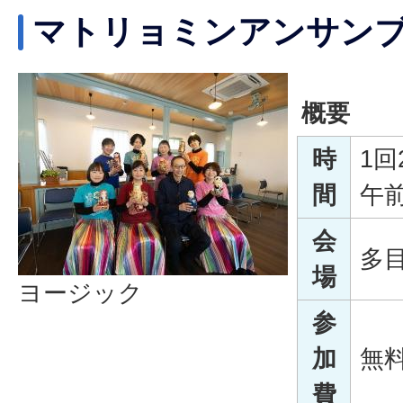
マトリョミンアンサン
概要
時
1回
間
午前
会
多
場
ヨージック
参
加
無
費