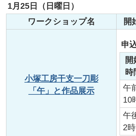
1月25日（日曜日）
ワークショップ名
開
申
開
時
小塚工房干支一刀彫
午
「午」と作品展示
10
午
2時