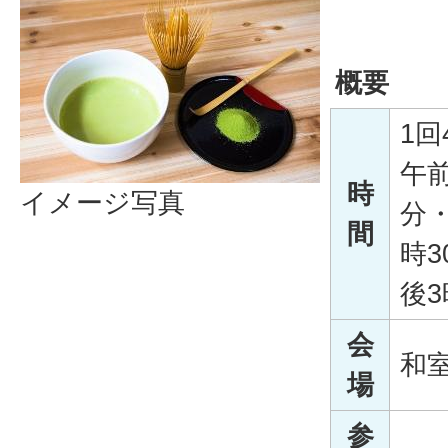
概要
1回
午前
時
イメージ写真
分・
間
時3
後3
会
和
場
参