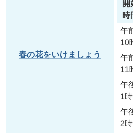
開
時
午
10
春の花をいけましょう
午
11
午
1時
午
2時