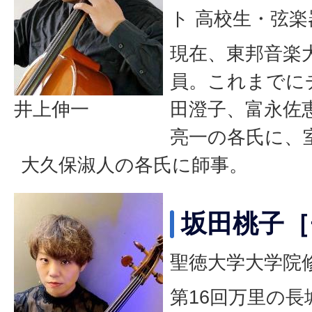
ト 高校生・弦楽
現在、東邦音楽
員。これまでに
井上伸一
田澄子、富永佐
亮一の各氏に、
大久保淑人の各氏に師事。
坂田桃子［
聖徳大学大学院
第16回万里の