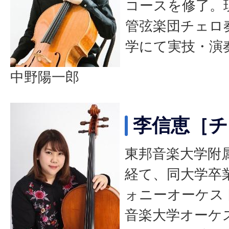
コースを修了。
管弦楽団チェロ
学にて実技・演
中野陽一郎
李信恵［チ
東邦音楽大学附
経て、同大学卒
ォニーオーケス
音楽大学オーケ