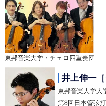
東邦音楽大学・チェロ四重奏団
井上伸一［
東邦音楽大学大
第8回日本管弦