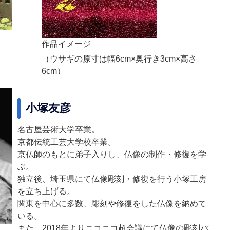
作品イメージ
（ウサギの原寸は幅6cm×奥行き3cm×高さ
6cm）
小塚友彦
名古屋芸術大学卒業。
京都伝統工芸大学校卒業。
京仏師のもとに弟子入りし、仏像の制作・修復を学
ぶ。
独立後、埼玉県にて仏像彫刻・修復を行う小塚工房
を立ち上げる。
関東を中心に多数、彫刻や修復をした仏像を納めて
いる。
また、2018年よりニコニコ超会議にて仏像の彫刻パ