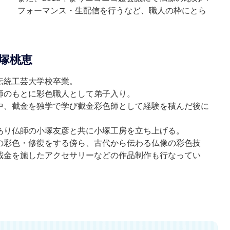
フォーマンス・生配信を行うなど、職人の枠にとら
塚桃恵
伝統工芸大学校卒業。
師のもとに彩色職人として弟子入り。
中、截金を独学で学び截金彩色師として経験を積んだ後に
。
あり仏師の小塚友彦と共に小塚工房を立ち上げる。
の彩色・修復をする傍ら、古代から伝わる仏像の彩色技
截金を施したアクセサリーなどの作品制作も行なってい