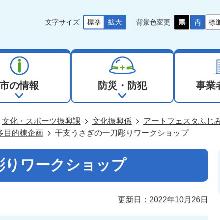
文字サイズ
背景色変更
市の情報
防災・防犯
事業
文化・スポーツ振興課
文化振興係
アートフェスタふじ
多目的棟企画
干支うさぎの一刀彫りワークショップ
彫りワークショップ
更新日：2022年10月26日