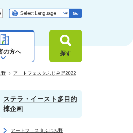
Go
者の方へ
探す
み野
アートフェスタふじみ野2022
ステラ・イースト多目的
棟企画
アートフェスタふじみ野