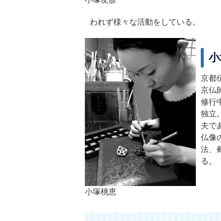
われず様々な活動をしている。
小
京都
京仏
修行
独立
夫で
仏像
法、
る。
小塚桃恵