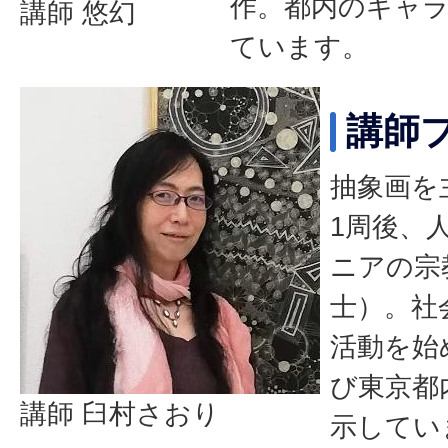
作。都内のギャ
講師 悠幻
ています。
講師
抽象画を
1周後、
ニアの宗
士）。社
活動を始
び東京都
講師 臼村さおり
示してい