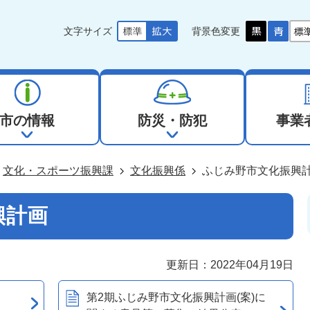
文字サイズ
背景色変更
市の情報
防災・防犯
事業
文化・スポーツ振興課
文化振興係
ふじみ野市文化振興
興計画
更新日：2022年04月19日
第2期ふじみ野市文化振興計画(案)に