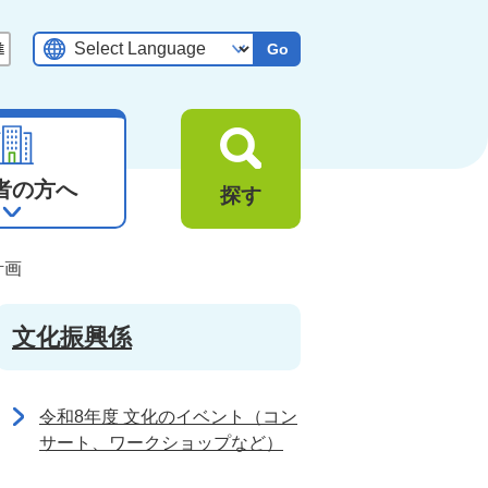
Go
者の方へ
探す
計画
文化振興係
令和8年度 文化のイベント（コン
サート、ワークショップなど）