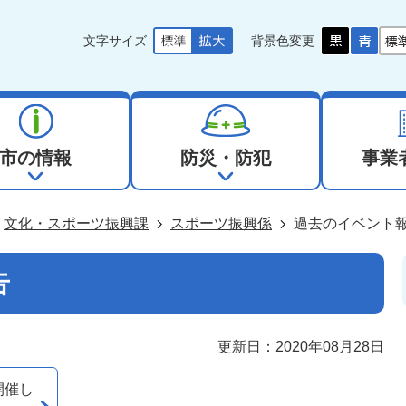
文字サイズ
背景色変更
市の情報
防災・防犯
事業
文化・スポーツ振興課
スポーツ振興係
過去のイベント
告
更新日：2020年08月28日
開催し