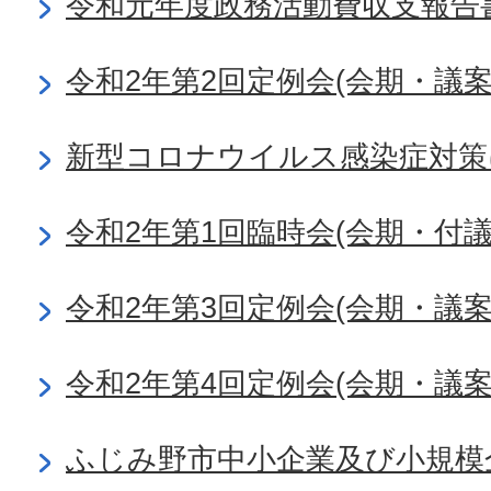
令和元年度政務活動費収支報告
令和2年第2回定例会(会期・議
新型コロナウイルス感染症対策
令和2年第1回臨時会(会期・付
令和2年第3回定例会(会期・議
令和2年第4回定例会(会期・議
ふじみ野市中小企業及び小規模企