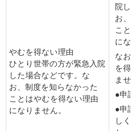
院
お
こ
に
やむを得ない理由
な
ひとり世帯の方が緊急入院
を
した場合などです。な
ま
お、制度を知らなかった
●申
ことはやむを得ない理由
●申
になりません。
し