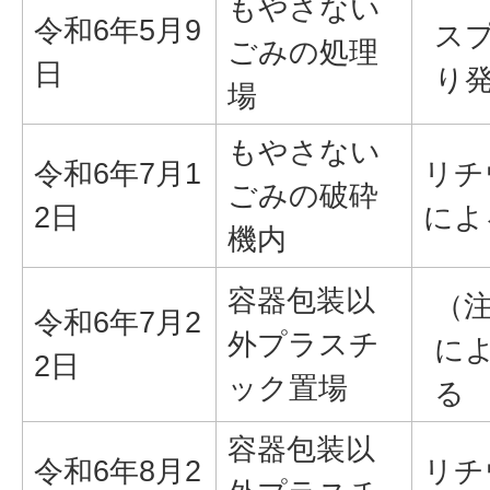
もやさない
令和6年5月9
ス
ごみの処理
日
り
場
もやさない
令和6年7月1
リチ
ごみの破砕
2日
によ
機内
容器包装以
（
令和6年7月2
外プラスチ
に
2日
ック置場
る
容器包装以
令和6年8月2
リチ