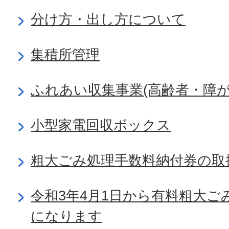
分け方・出し方について
集積所管理
ふれあい収集事業(高齢者・障が
小型家電回収ボックス
粗大ごみ処理手数料納付券の取
令和3年4月1日から有料粗大ご
になります