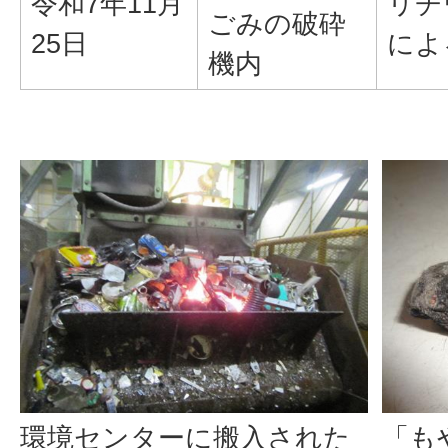
令和7年11月
リチ
ごみの破砕
25日
によ
機内
「も
環境センターに搬入された