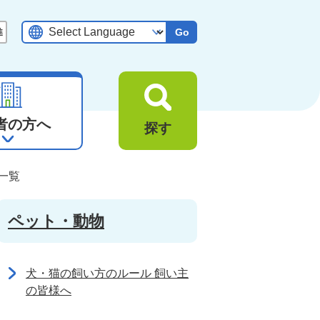
Go
者の方へ
探す
一覧
ペット・動物
犬・猫の飼い方のルール 飼い主
の皆様へ