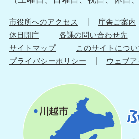
市役所へのアクセス
庁舎ご案内
休日開庁
各課の問い合わせ先
サイトマップ
このサイトについ
プライバシーポリシー
ウェブア