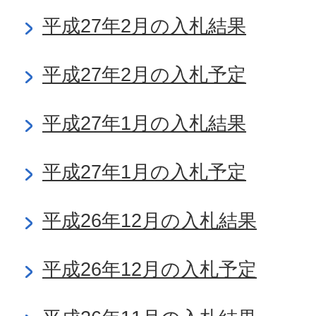
平成27年2月の入札結果
平成27年2月の入札予定
平成27年1月の入札結果
平成27年1月の入札予定
平成26年12月の入札結果
平成26年12月の入札予定