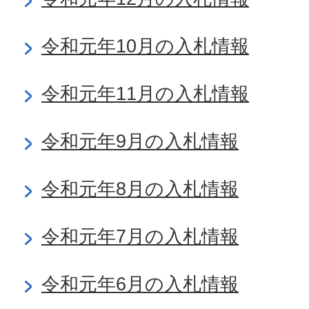
令和元年10月の入札情報
令和元年11月の入札情報
令和元年9月の入札情報
令和元年8月の入札情報
令和元年7月の入札情報
令和元年6月の入札情報