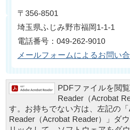
〒356-8501
埼玉県ふじみ野市福岡1-1-1
電話番号：049-262-9010
メールフォームによるお問い
PDFファイルを閲覧
Reader（Acrobat
す。お持ちでない方は、左記の「A
Reader（Acrobat Reader
リックして、ソフトウェアをダ