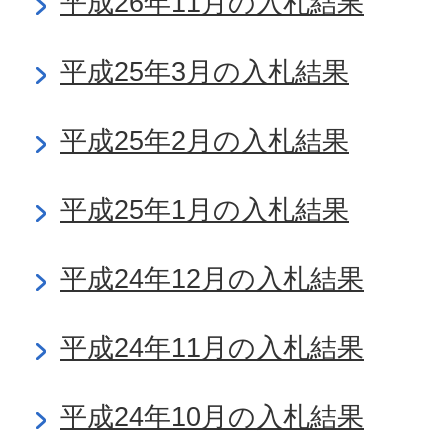
平成26年11月の入札結果
平成25年3月の入札結果
平成25年2月の入札結果
平成25年1月の入札結果
平成24年12月の入札結果
平成24年11月の入札結果
平成24年10月の入札結果