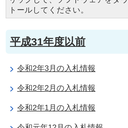
トールしてください。
平成31年度以前
令和2年3月の入札情報
令和2年2月の入札情報
令和2年1月の入札情報
令和元年12月の入札情報