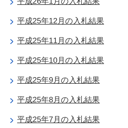
平成26年1月の入札結果
平成25年12月の入札結果
平成25年11月の入札結果
平成25年10月の入札結果
平成25年9月の入札結果
平成25年8月の入札結果
平成25年7月の入札結果