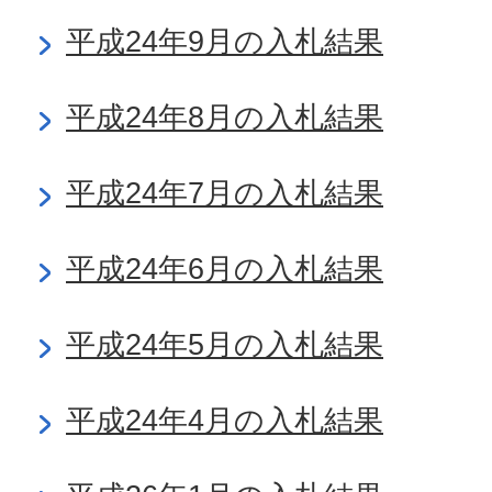
平成24年9月の入札結果
平成24年8月の入札結果
平成24年7月の入札結果
平成24年6月の入札結果
平成24年5月の入札結果
平成24年4月の入札結果