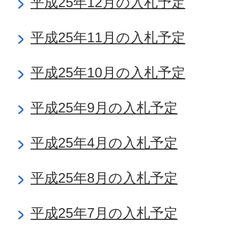
平成25年12月の入札予定
平成25年11月の入札予定
平成25年10月の入札予定
平成25年9月の入札予定
平成25年4月の入札予定
平成25年8月の入札予定
平成25年7月の入札予定