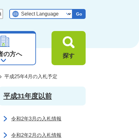
Go
者の方へ
探す
平成25年4月の入札予定
平成31年度以前
令和2年3月の入札情報
令和2年2月の入札情報