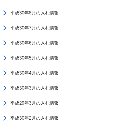
平成30年8月の入札情報
平成30年7月の入札情報
平成30年6月の入札情報
平成30年5月の入札情報
平成30年4月の入札情報
平成30年3月の入札情報
平成29年3月の入札情報
平成30年2月の入札情報