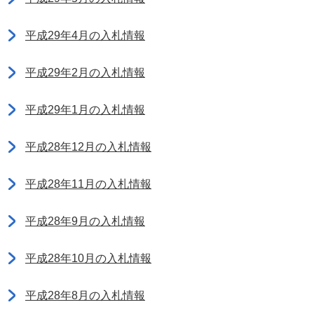
平成29年4月の入札情報
平成29年2月の入札情報
平成29年1月の入札情報
平成28年12月の入札情報
平成28年11月の入札情報
平成28年9月の入札情報
平成28年10月の入札情報
平成28年8月の入札情報