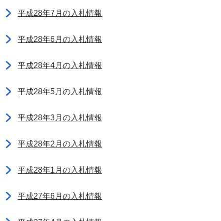
平成28年7月の入札情報
平成28年6月の入札情報
平成28年4月の入札情報
平成28年5月の入札情報
平成28年3月の入札情報
平成28年2月の入札情報
平成28年1月の入札情報
平成27年6月の入札情報