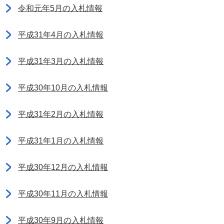
令和元年5月の入札情報
平成31年4月の入札情報
平成31年3月の入札情報
平成30年10月の入札情報
平成31年2月の入札情報
平成31年1月の入札情報
平成30年12月の入札情報
平成30年11月の入札情報
平成30年9月の入札情報