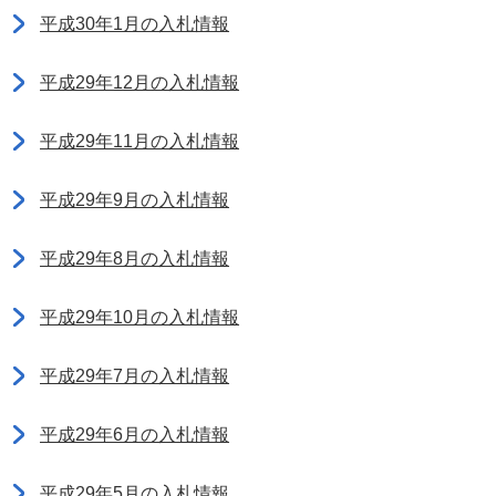
平成30年1月の入札情報
平成29年12月の入札情報
平成29年11月の入札情報
平成29年9月の入札情報
平成29年8月の入札情報
平成29年10月の入札情報
平成29年7月の入札情報
平成29年6月の入札情報
平成29年5月の入札情報