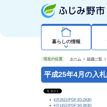
暮らしの情報
現在の位置
ホーム
組織一覧
平成25年4月の入
4月26日(PDF:83.2KB)
4月18日(PDF:60.9KB)