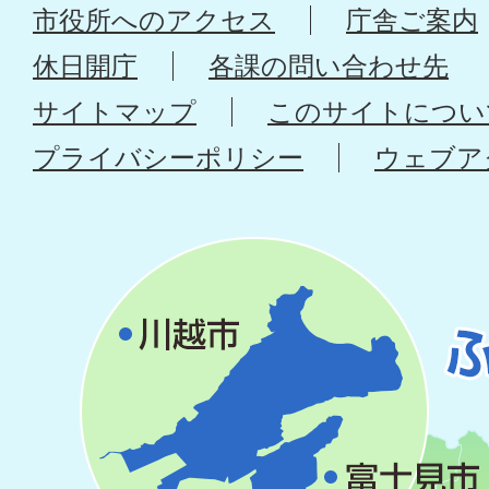
市役所へのアクセス
庁舎ご案内
休日開庁
各課の問い合わせ先
サイトマップ
このサイトについ
プライバシーポリシー
ウェブア