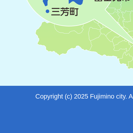
Copyright (c) 2025 Fujimino city. 