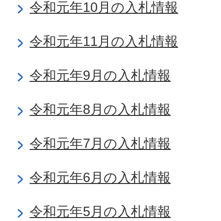
令和元年10月の入札情報
令和元年11月の入札情報
令和元年9月の入札情報
令和元年8月の入札情報
令和元年7月の入札情報
令和元年6月の入札情報
令和元年5月の入札情報