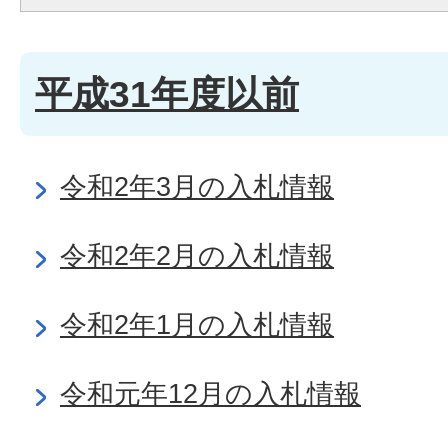
平成31年度以前
令和2年3月の入札情報
令和2年2月の入札情報
令和2年1月の入札情報
令和元年12月の入札情報