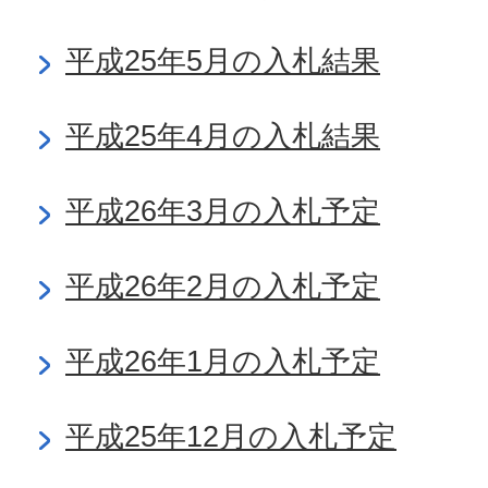
平成25年5月の入札結果
平成25年4月の入札結果
平成26年3月の入札予定
平成26年2月の入札予定
平成26年1月の入札予定
平成25年12月の入札予定