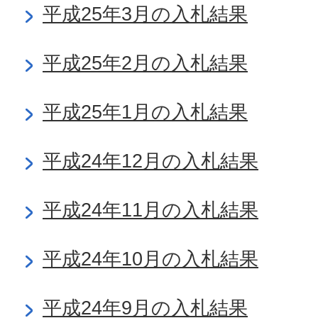
平成25年3月の入札結果
平成25年2月の入札結果
平成25年1月の入札結果
平成24年12月の入札結果
平成24年11月の入札結果
平成24年10月の入札結果
平成24年9月の入札結果