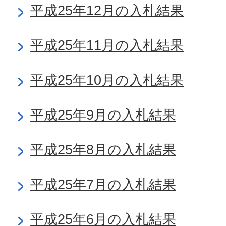
平成25年12月の入札結果
平成25年11月の入札結果
平成25年10月の入札結果
平成25年9月の入札結果
平成25年8月の入札結果
平成25年7月の入札結果
平成25年6月の入札結果