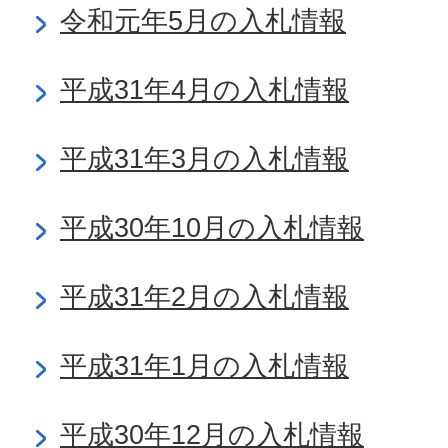
令和元年5月の入札情報
平成31年4月の入札情報
平成31年3月の入札情報
平成30年10月の入札情報
平成31年2月の入札情報
平成31年1月の入札情報
平成30年12月の入札情報