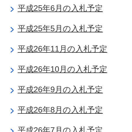
平成25年6月の入札予定
平成25年5月の入札予定
平成26年11月の入札予定
平成26年10月の入札予定
平成26年9月の入札予定
平成26年8月の入札予定
平成26年7月の入札予定