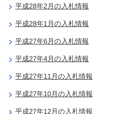
平成28年2月の入札情報
平成28年1月の入札情報
平成27年6月の入札情報
平成27年4月の入札情報
平成27年11月の入札情報
平成27年10月の入札情報
平成27年12月の入札情報