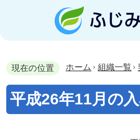
ホーム
組織一覧
現在の位置
平成26年11月の