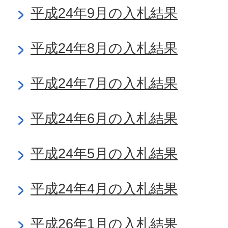
平成24年9月の入札結果
平成24年8月の入札結果
平成24年7月の入札結果
平成24年6月の入札結果
平成24年5月の入札結果
平成24年4月の入札結果
平成26年1月の入札結果