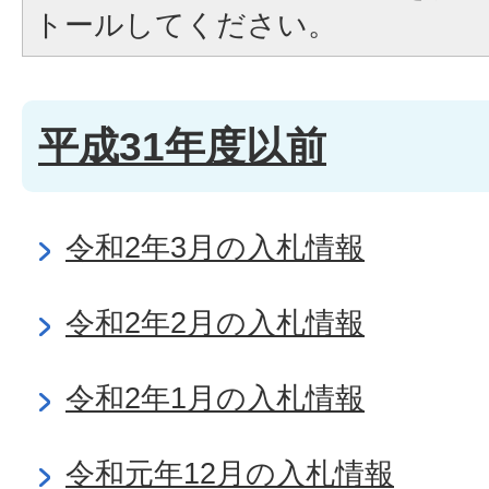
トールしてください。
平成31年度以前
令和2年3月の入札情報
令和2年2月の入札情報
令和2年1月の入札情報
令和元年12月の入札情報