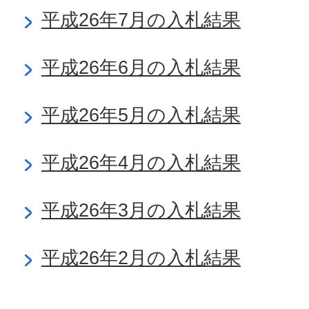
平成26年7月の入札結果
平成26年6月の入札結果
平成26年5月の入札結果
平成26年4月の入札結果
平成26年3月の入札結果
平成26年2月の入札結果