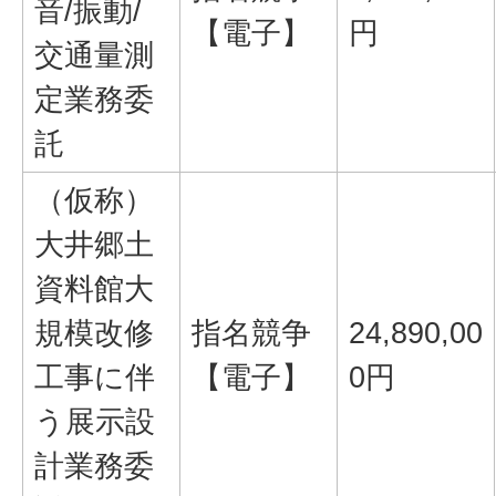
音/振動/
【電子】
円
交通量測
定業務委
託
（仮称）
大井郷土
資料館大
規模改修
指名競争
24,890,00
工事に伴
【電子】
0円
う展示設
計業務委