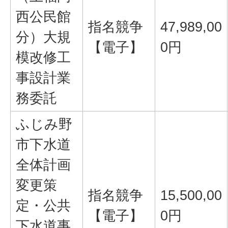
西公民館
指名競争
47,989,00
分）大規
【電子】
0円
模改修工
事設計業
務委託
ふじみ野
市下水道
全体計画
変更策
指名競争
15,500,00
定・公共
【電子】
0円
下水道事