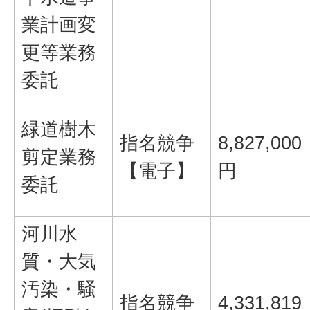
業計画変
更等業務
委託
緑道樹木
指名競争
8,827,000
剪定業務
【電子】
円
委託
河川水
質・大気
汚染・騒
指名競争
4,331,819