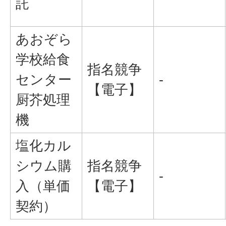
託
あおぞら
学校給食
指名競争
センター
-
【電子】
厨芥処理
機
塩化カル
シウム購
指名競争
-
入（単価
【電子】
契約）