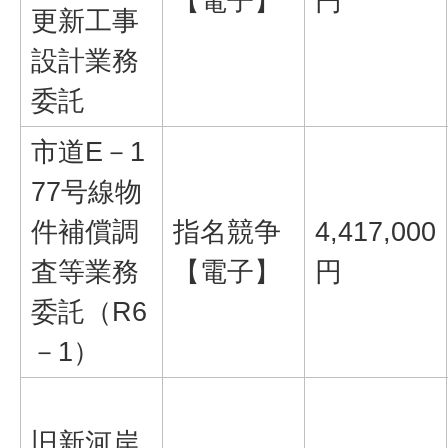
【電子】
円
更新工事
設計業務
委託
市道E－1
77号線物
件補償調
指名競争
4,417,000
査等業務
【電子】
円
委託（R6
－1）
旧新河岸