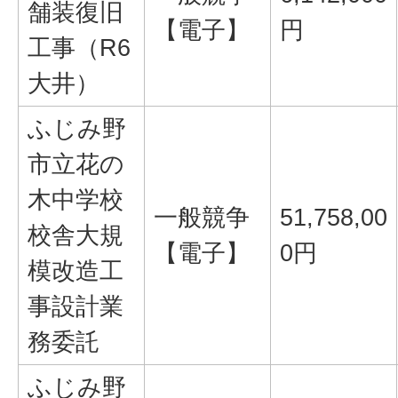
舗装復旧
【電子】
円
工事（R6
大井）
ふじみ野
市立花の
木中学校
一般競争
51,758,00
校舎大規
【電子】
0円
模改造工
事設計業
務委託
ふじみ野