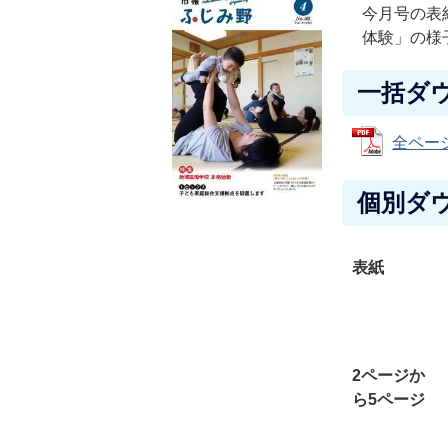
今月号の表
体験」の様
一括ダ
全ページ
個別ダ
表紙
2ページか
ら5ページ