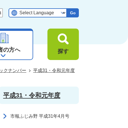
Go
者の方へ
探す
ックナンバー
平成31・令和元年度
平成31・令和元年度
市報ふじみ野 平成31年4月号