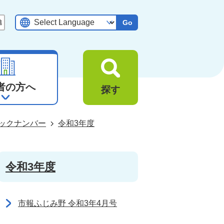
Go
者の方へ
探す
ックナンバー
令和3年度
令和3年度
市報ふじみ野 令和3年4月号