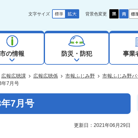
文字サイズ
背景色変更
市の情報
防災・防犯
事業
広報広聴課
広報広聴係
市報ふじみ野
市報ふじみ野バ
3年7月号
3年7月号
更新日：2021年06月29日