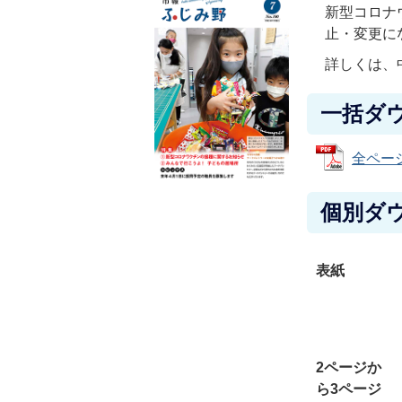
新型コロナ
止・変更に
詳しくは、
一括ダ
全ページ
個別ダ
表紙
2ページか
ら3ページ