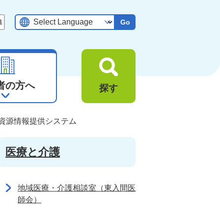
Go
者の方へ
探す
資源情報提供システム
医療と介護
地域医療・介護相談室（東入間医
師会）