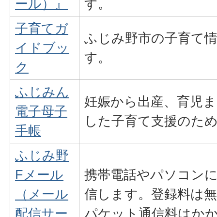
ール）』
す。
子育てガ
ふじみ野市の子育て
イドブッ
す。
ク
ふじみん
妊娠から出産、育児
電子母子
した子育て支援のた
手帳
ふじみ野
Fメール
携帯電話やパソコン
（メール
信します。登録料は
配信サー
パケット通信料はか