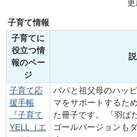
更
子育て情報
子育てに
役立つ情
説
報のペー
ジ
子育て応
パパと祖父母のハッ
援手帳
マをサポートするため
『子育て
た冊子です。 「羽ば
YELL（エ
ゴールバージョンも