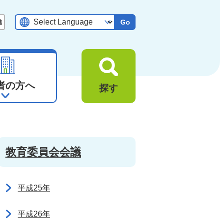
Go
者の方へ
探す
教育委員会会議
平成25年
平成26年