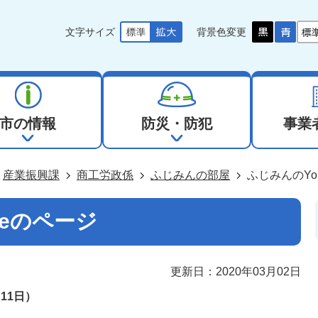
文字サイズ
背景色変更
市の情報
防災・防犯
事業
産業振興課
商工労政係
ふじみんの部屋
ふじみんのYo
beのページ
更新日：2020年03月02日
11日）