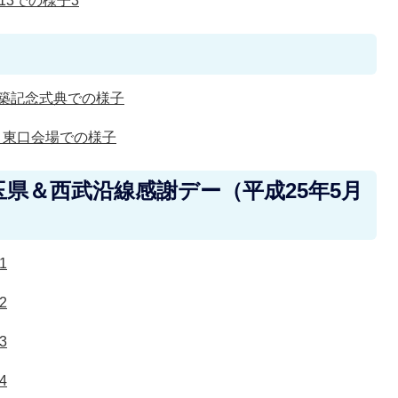
13での様子3
新築記念式典での様子
り東口会場での様子
県＆西武沿線感謝デー（平成25年5月
1
2
3
4