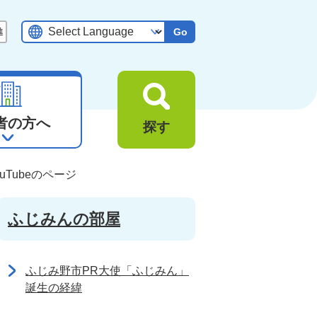
Go
者の方へ
探す
uTubeのページ
ふじみんの部屋
ふじみ野市PR大使「ふじみん」
誕生の経緯