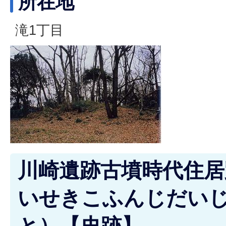
所在地
滝1丁目
川崎遺跡古墳時代住居
いせきこふんじだい