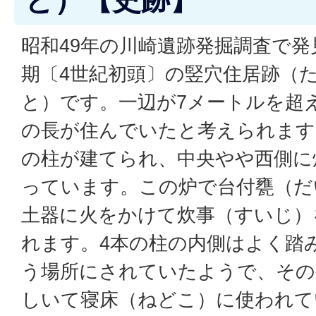
と）【史跡】
昭和49年の川崎遺跡発掘調査で
期〔4世紀初頭〕の竪穴住居跡（
と）です。一辺が7メートルを超
の長が住んでいたと考えられます
の柱が建てられ、中央やや西側に
っています。この炉で台付甕（だ
土器に火をかけて炊事（すいじ）
れます。4本の柱の内側はよく踏
う場所にされていたようで、その
しいて寝床（ねどこ）に使われて