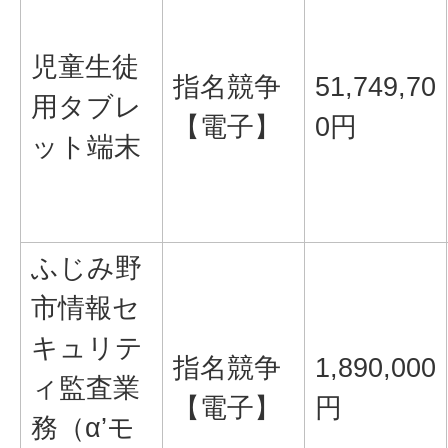
児童生徒
指名競争
51,749,70
用タブレ
【電子】
0円
ット端末
ふじみ野
市情報セ
キュリテ
指名競争
1,890,000
ィ監査業
【電子】
円
務（α’モ