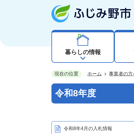
暮らしの情報
現在の位置
ホーム
事業者の方
令和8年度
令和8年4月の入札情報