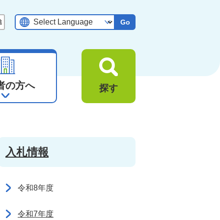
Go
者の方へ
探す
入札情報
令和8年度
令和7年度