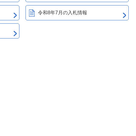
令和8年7月の入札情報