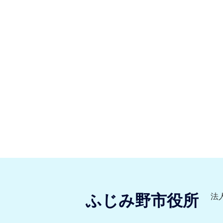
ふじみ野市役所
法人