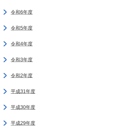
令和6年度
令和5年度
令和4年度
令和3年度
令和2年度
平成31年度
平成30年度
平成29年度