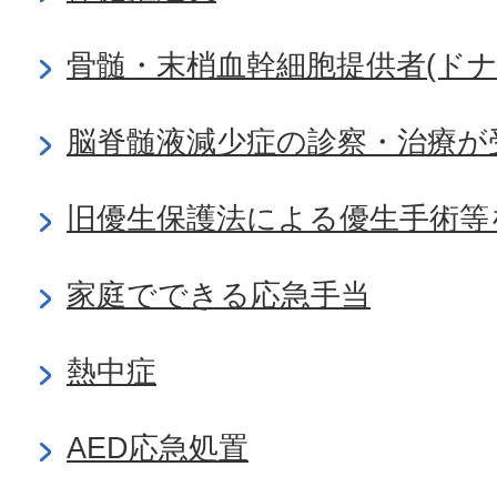
骨髄・末梢血幹細胞提供者(ドナ
脳脊髄液減少症の診察・治療が
旧優生保護法による優生手術等
家庭でできる応急手当
熱中症
AED応急処置