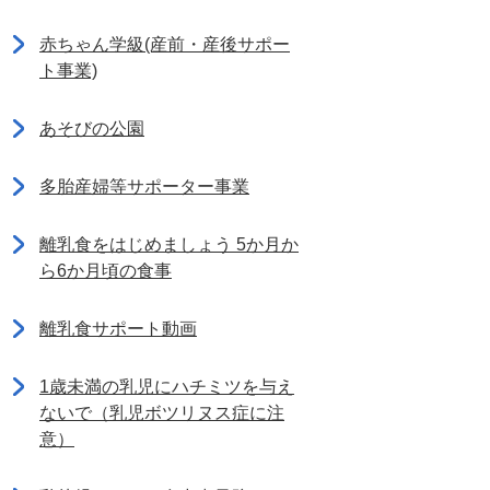
赤ちゃん学級(産前・産後サポー
ト事業)
あそびの公園
多胎産婦等サポーター事業
離乳食をはじめましょう 5か月か
ら6か月頃の食事
離乳食サポート動画
1歳未満の乳児にハチミツを与え
ないで（乳児ボツリヌス症に注
意）