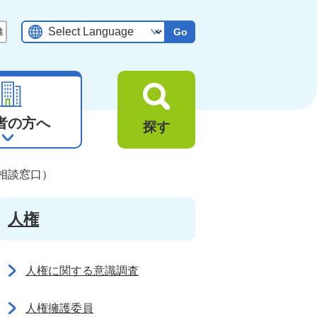
Go
者の方へ
探す
相談窓口）
人権
人権に関する意識調査
人権擁護委員