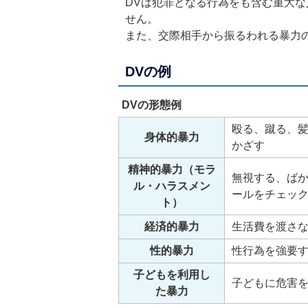
DVは犯罪となる行為をも含む重大
せん。
また、交際相手から振るわれる暴力
DVの例
DVの形態例
殴る、蹴る、
身体的暴力
かざす
精神的暴力（モラ
無視する、ば
ル・ハラスメン
ールをチェッ
ト）
経済的暴力
生活費を渡さ
性的暴力
性行為を強要
子どもを利用し
子どもに危害
た暴力